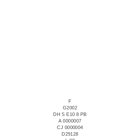
F
G2002
DH S E10 8 PB
A 0000007
CJ 0000004
D29128