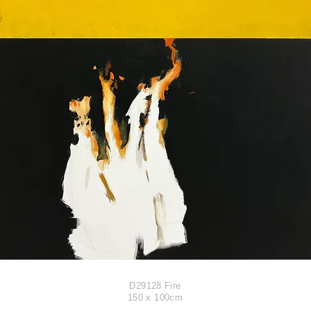
D29128 Fire
​150 x 100cm