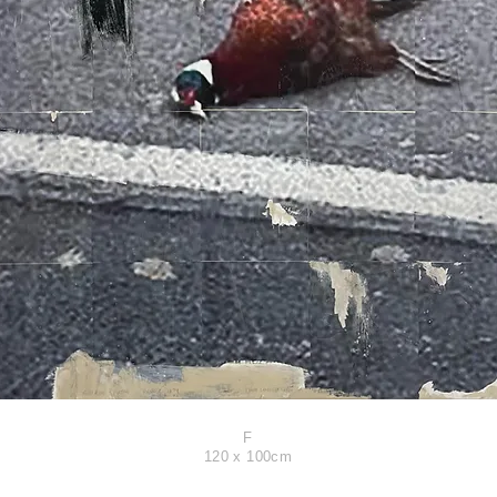
F
​120 x 100cm